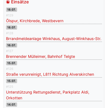
Einsätze
18.07.
#129
Ölspur, Kirchbrede, Westbevern
18.07.
#128
Brrandmeldeanlage Winkhaus, August-Winkhaus-Str.
16.07.
#127
Brennender Mülleimer, Bahnhof Telgte
15.07.
#126
Straße verunreinigt, L811 Richtung Alverskirchen
15.07.
#125
Unterstützung Rettungsdienst, Parkplatz Aldi,
Orkotten
14.07.