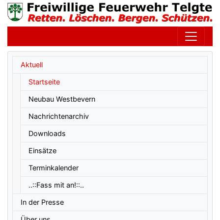
Untermenüpunkte im aktuellen Bereich
Aktuell
Startseite
Neubau Westbevern
Nachrichtenarchiv
Downloads
Einsätze
Terminkalender
..::Fass mit an!::..
In der Presse
Über uns